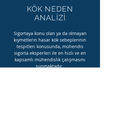
KÖK NEDEN
ANALİZİ
Sigortaya konu olan ya da olmayan
kıymetlerin hasar kök sebeplerinin
tespitleri konusunda, mühendis
sigorta eksperleri ile en hızlı ve en
kapsamlı mühendislik çalışmasını
sunmaktadır.
Daha Fazlası
30.000 den fazla nitelikli hasar yönetimi tecrübesi /
© 2026 Gla Grup Sigorta Ekspertizlik Hiz.
Ltd. Şti. I Tüm hakları saklıdır.